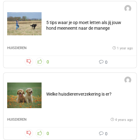
5 tips waar je op moet letten als jij jouw
hond meeneemt naar de manege
HUISDIEREN
1 year ago
0
0
Welke huisdierenverzekering is er?
HUISDIEREN
4 years ago
0
0