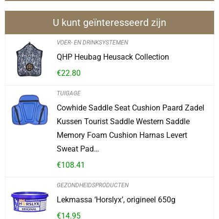
U kunt geïnteresseerd zijn
VOER- EN DRINKSYSTEMEN
QHP Heubag Heusack Collection
€
22.80
TUIGAGE
Cowhide Saddle Seat Cushion Paard Zadel
Kussen Tourist Saddle Western Saddle
Memory Foam Cushion Harnas Levert
Sweat Pad…
€
108.41
GEZONDHEIDSPRODUCTEN
Lekmassa ‘Horslyx’, origineel 650g
€
14.95