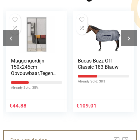
Muggengordijn
Bucas Buzz-Off
150x245cm
Classic 183 Blauw
Opvouwbaar,Tegen
insecten,Superstille
Already Sold: 38%
Muggengaas
Already Sold: 35%
Deurgordijn
Ondersteuning van
maatwerk voor…
€
44.88
€
109.01