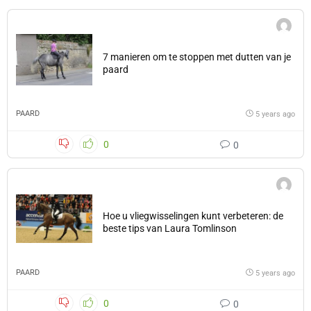
7 manieren om te stoppen met dutten van je
paard
PAARD
5 years ago
0
0
Hoe u vliegwisselingen kunt verbeteren: de
beste tips van Laura Tomlinson
PAARD
5 years ago
0
0