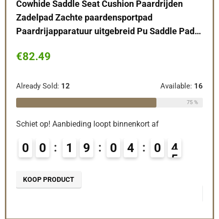
Boor
Cowhide Saddle Seat Cushion Paardrijden
Cow
Zadelpad Zachte paardensportpad
Zad
Paardrijapparatuur uitgebreid Pu Saddle Pad…
Paa
Dek
€
82.49
€
9
le:
56
Already Sold:
12
Available:
16
Alre
64 %
75 %
Schiet op! Aanbieding loopt binnenkort af
Schi
0
0
1
9
0
4
0
3
4
0
KOOP PRODUCT
KO