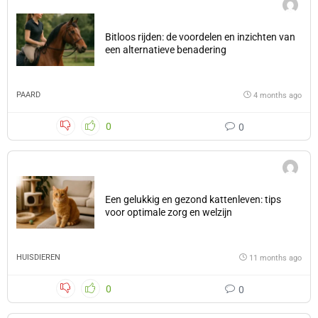
Bitloos rijden: de voordelen en inzichten van
een alternatieve benadering
PAARD
4 months ago
0
0
Een gelukkig en gezond kattenleven: tips
voor optimale zorg en welzijn
HUISDIEREN
11 months ago
0
0