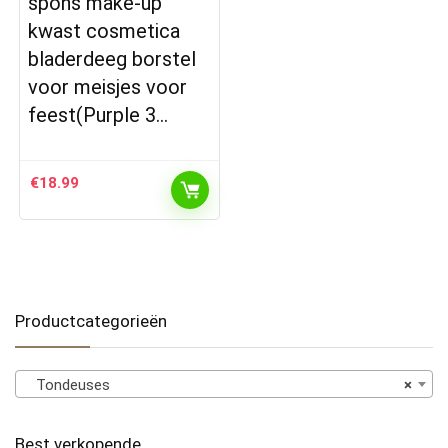
spons make-up
kwast cosmetica
bladerdeeg borstel
voor meisjes voor
feest(Purple 3…
€
18.99
Productcategorieën
Tondeuses
×
Best verkopende