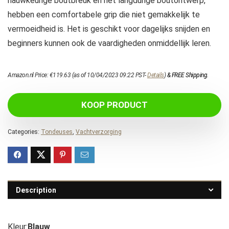
nauwkeurige boutbreuk en het langdurige boutontwerp,
hebben een comfortabele grip die niet gemakkelijk te
vermoeidheid is. Het is geschikt voor dagelijks snijden en
beginners kunnen ook de vaardigheden onmiddellijk leren.
Amazon.nl Price:
€
119.63
(as of 10/04/2023 09:22 PST-
Details
)
&
FREE Shipping
.
KOOP PRODUCT
Categories:
Tondeuses
,
Vachtverzorging
Description
Kleur:
Blauw