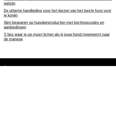
welzijn
De ultieme handleiding voor het kiezen van het beste hooi voor
je konijn
Slim besparen op huisdierproducten met kortingscodes en
aanbiedingen
5 tips waar je op moet letten als jij jouw hond meeneemt naar
de manege
Over ons
Pa4den.nl is een moderne alles-in-één prijsvergelijkings- en
beoordelingswebsite die de beste deals biedt die beschikbaar zijn
op amazon en u op de hoogte houdt via de laatst toegevoegde blogs.
Alle afbeeldingen zijn auteursrechtelijk beschermd door hun
respectievelijke eigenaren. Alle geciteerde inhoud is afgeleid van hun
respectievelijke bronnen.