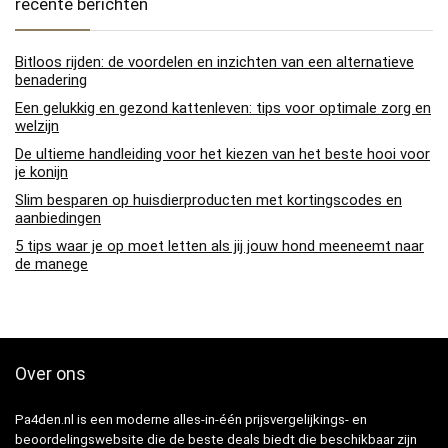
recente berichten
Bitloos rijden: de voordelen en inzichten van een alternatieve
benadering
Een gelukkig en gezond kattenleven: tips voor optimale zorg en
welzijn
De ultieme handleiding voor het kiezen van het beste hooi voor
je konijn
Slim besparen op huisdierproducten met kortingscodes en
aanbiedingen
5 tips waar je op moet letten als jij jouw hond meeneemt naar
de manege
Over ons
Pa4den.nl is een moderne alles-in-één prijsvergelijkings- en
beoordelingswebsite die de beste deals biedt die beschikbaar zijn