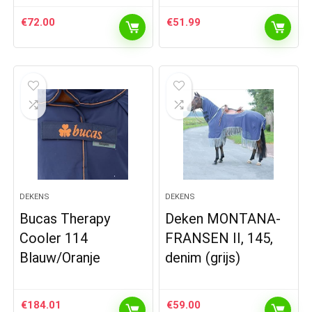
€
72.00
€
51.99
DEKENS
DEKENS
Bucas Therapy
Deken MONTANA-
Cooler 114
FRANSEN II, 145,
Blauw/Oranje
denim (grijs)
€
184.01
€
59.00