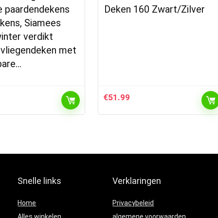
ke paardendekens
Deken 160 Zwart/Zilver
kens, Siamees
inter verdikt
 vliegendeken met
bare…
€
51.99
Snelle links
Verklaringen
Home
Privacybeleid
Alles winkelen
algemene voorwaarden