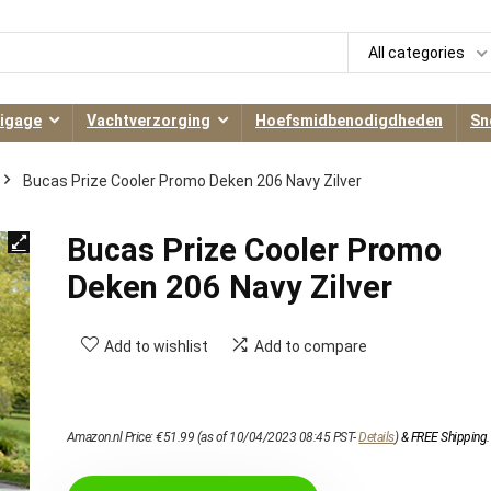
All categories
igage
Vachtverzorging
Hoefsmidbenodigdheden
Sn
Bucas Prize Cooler Promo Deken 206 Navy Zilver
Bucas Prize Cooler Promo
Deken 206 Navy Zilver
Add to wishlist
Add to compare
Amazon.nl Price:
€
51.99
(as of 10/04/2023 08:45 PST-
Details
)
&
FREE Shipping
.