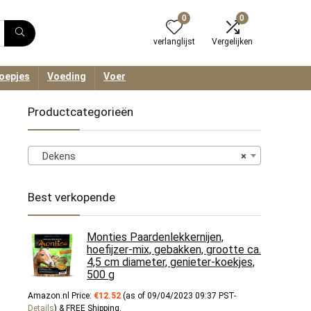
0
0
verlanglijst
Vergelijken
oepjes
Voeding
Voer
Productcategorieën
Dekens
×
Best verkopende
Monties Paardenlekkernijen,
hoefijzer-mix, gebakken, grootte ca.
4,5 cm diameter, genieter-koekjes,
500 g
Amazon.nl Price:
€
12.52
(as of 09/04/2023 09:37 PST-
Details
)
&
FREE Shipping
.