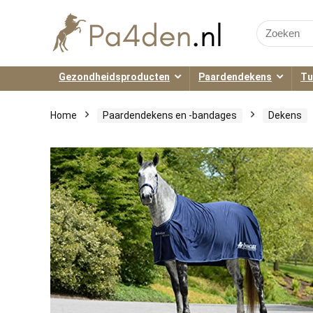
Search
for:
Gezondheidsproducten
Paardendekens
Tu
Home
Paardendekens en -bandages
Dekens