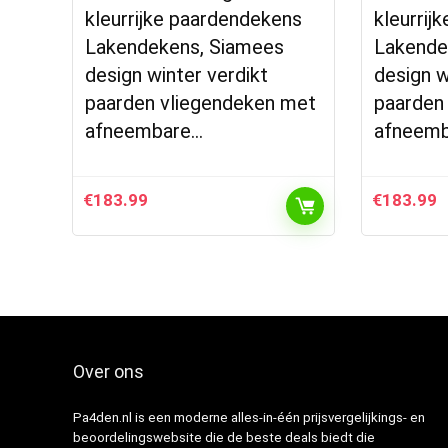
kleurrijke paardendekens
kleurrij
Lakendekens, Siamees
Lakende
design winter verdikt
design w
paarden vliegendeken met
paarden
afneembare…
afneem
€
183.99
€
183.99
Over ons
Pa4den.nl is een moderne alles-in-één prijsvergelijkings- en
beoordelingswebsite die de beste deals biedt die