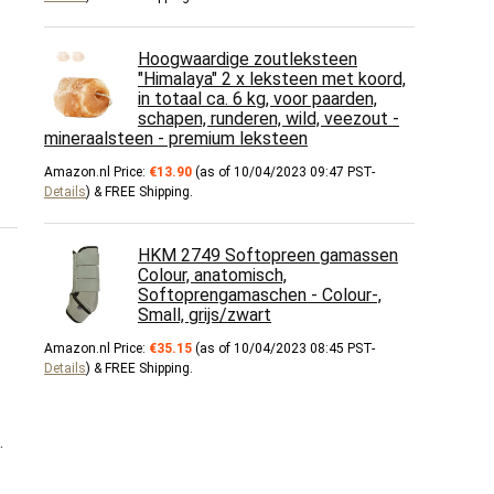
Hoogwaardige zoutleksteen
"Himalaya" 2 x leksteen met koord,
in totaal ca. 6 kg, voor paarden,
schapen, runderen, wild, veezout -
mineraalsteen - premium leksteen
Amazon.nl Price:
€
13.90
(as of 10/04/2023 09:47 PST-
Details
)
&
FREE Shipping
.
HKM 2749 Softopreen gamassen
Colour, anatomisch,
Softoprengamaschen - Colour-,
Small, grijs/zwart
Amazon.nl Price:
€
35.15
(as of 10/04/2023 08:45 PST-
Details
)
&
FREE Shipping
.
.