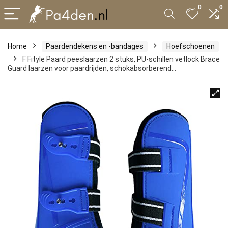
0
0
Home
Paardendekens en -bandages
Hoefschoenen
F Fityle Paard peeslaarzen 2 stuks, PU-schillen vetlock Brace
Guard laarzen voor paardrijden, schokabsorberend…