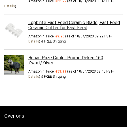
Amazon.nl Price:
€
55.22
(as of 10/04/2023 08:45 PST-
Details
)
Lopbinte Fast Feed Ceramic Blade, Fast Feed
Ceramic Cutter for Fast Feed
Amazon.nl Price:
€
9.20
(as of 10/04/2023 09:22 PST-
Details
)
&
FREE Shipping
.
Bucas Prize Cooler Promo Deken 160
Zwart/Zilver
Amazon.nl Price:
€
51.99
(as of 10/04/2023 08:45 PST-
Details
)
&
FREE Shipping
.
Over ons