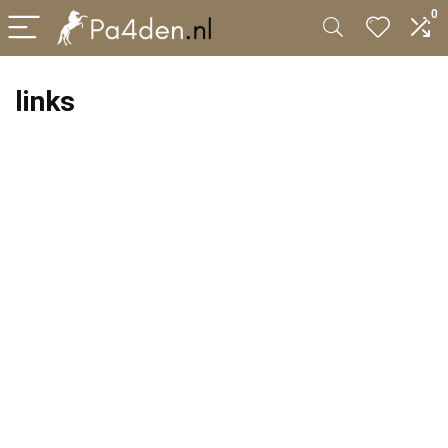
0
links