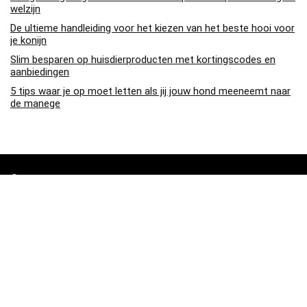
welzijn
De ultieme handleiding voor het kiezen van het beste hooi voor
je konijn
Slim besparen op huisdierproducten met kortingscodes en
aanbiedingen
5 tips waar je op moet letten als jij jouw hond meeneemt naar
de manege
Over ons
Pa4den.nl is een moderne alles-in-één prijsvergelijkings- en
beoordelingswebsite die de beste deals biedt die beschikbaar zijn
op amazon en u op de hoogte houdt via de laatst toegevoegde blogs.
Alle afbeeldingen zijn auteursrechtelijk beschermd door hun
respectievelijke eigenaren. Alle geciteerde inhoud is afgeleid van hun
respectievelijke bronnen.