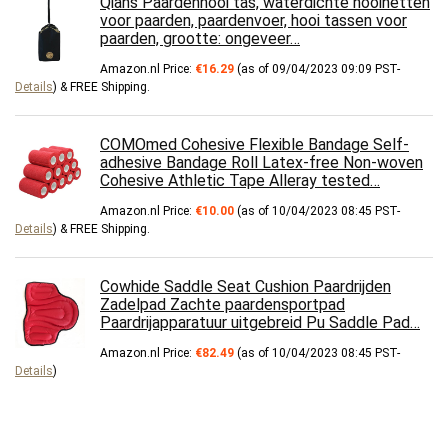
Qians Paardenhooi tas, waterdichte hooinetten
voor paarden, paardenvoer, hooi tassen voor
paarden, grootte: ongeveer…
Amazon.nl Price:
€
16.29
(as of 09/04/2023 09:09 PST-
Details
)
&
FREE Shipping
.
COMOmed Cohesive Flexible Bandage Self-
adhesive Bandage Roll Latex-free Non-woven
Cohesive Athletic Tape Alleray tested…
Amazon.nl Price:
€
10.00
(as of 10/04/2023 08:45 PST-
Details
)
&
FREE Shipping
.
Cowhide Saddle Seat Cushion Paardrijden
Zadelpad Zachte paardensportpad
Paardrijapparatuur uitgebreid Pu Saddle Pad…
Amazon.nl Price:
€
82.49
(as of 10/04/2023 08:45 PST-
Details
)