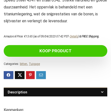
Speed ​​Steel 4341 en staal 6542. Sterke hardheid en goede
duurzaamheid. Het oppervlak is behandeld met een
titaniumlegering, wat de snijprestaties van de boren, is
slijtvaster en verlengt de levensduur.
Amazon.nl Price:
€
13.65
(as of 09/04/2023 07:42 PST-
Details
)
&
FREE Shipping
.
KOOP PRODUCT
Categories:
bitten
,
Tuigage
Description
Kenmerken: