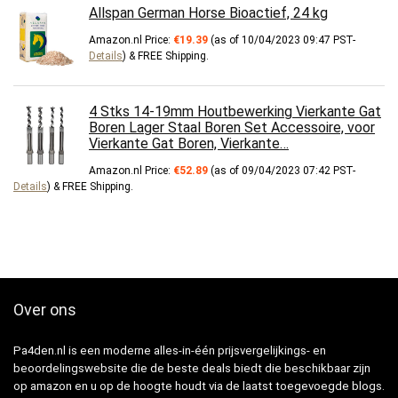
Allspan German Horse Bioactief, 24 kg
Amazon.nl Price:
€
19.39
(as of 10/04/2023 09:47 PST-
Details
)
&
FREE Shipping
.
4 Stks 14-19mm Houtbewerking Vierkante Gat
Boren Lager Staal Boren Set Accessoire, voor
Vierkante Gat Boren, Vierkante…
Amazon.nl Price:
€
52.89
(as of 09/04/2023 07:42 PST-
Details
)
&
FREE Shipping
.
Over ons
Pa4den.nl is een moderne alles-in-één prijsvergelijkings- en
beoordelingswebsite die de beste deals biedt die beschikbaar zijn
op amazon en u op de hoogte houdt via de laatst toegevoegde blogs.