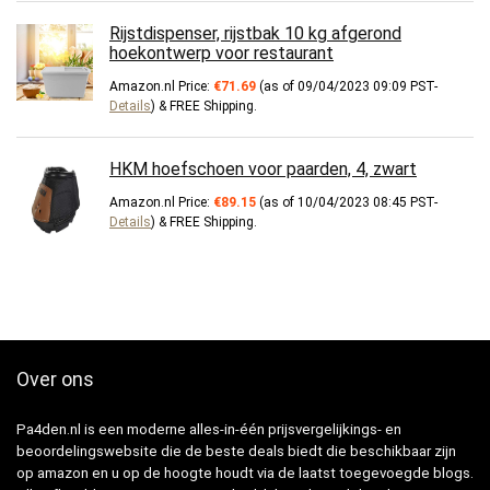
Rijstdispenser, rijstbak 10 kg afgerond
hoekontwerp voor restaurant
Amazon.nl Price:
€
71.69
(as of 09/04/2023 09:09 PST-
Details
)
&
FREE Shipping
.
HKM hoefschoen voor paarden, 4, zwart
Amazon.nl Price:
€
89.15
(as of 10/04/2023 08:45 PST-
Details
)
&
FREE Shipping
.
Over ons
Pa4den.nl is een moderne alles-in-één prijsvergelijkings- en
beoordelingswebsite die de beste deals biedt die beschikbaar zijn
op amazon en u op de hoogte houdt via de laatst toegevoegde blogs.