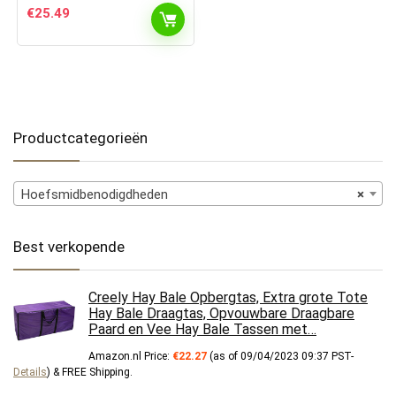
€
25.49
Productcategorieën
Hoefsmidbenodigdheden
×
Best verkopende
Creely Hay Bale Opbergtas, Extra grote Tote
Hay Bale Draagtas, Opvouwbare Draagbare
Paard en Vee Hay Bale Tassen met…
Amazon.nl Price:
€
22.27
(as of 09/04/2023 09:37 PST-
Details
)
&
FREE Shipping
.