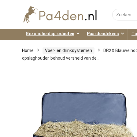
Search
for:
Gezondheidsproducten
Paardendekens
Tu
Home
Voer- en drinksystemen
DRXX Blauwe hooi
opslaghouder, behoud versheid van de…