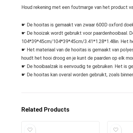
Houd rekening met een foutmarge van het product v
☛ De hooitas is gemaakt van zwaar 600D oxford doek, 
☛ De hooizak wordt gebruikt voor paardenhooibaal. D
104*39*45cm/104*39*45cm/3.41*1.28*1.48in. Het hee
☛ Het materiaal van de hooitas is gemaakt van polyes
houdt het hooi droog en je kunt de paarden op elk 
☛ De hooibaalzak is eenvoudig te gebruiken. Het is ge
☛ De hooitas kan overal worden gebruikt, zoals binn
Related Products