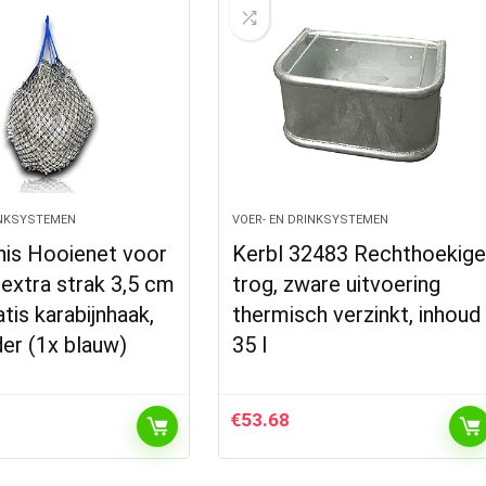
INKSYSTEMEN
VOER- EN DRINKSYSTEMEN
nis Hooienet voor
Kerbl 32483 Rechthoekig
extra strak 3,5 cm
trog, zware uitvoering
atis karabijnhaak,
thermisch verzinkt, inhoud
er (1x blauw)
35 l
€
53.68