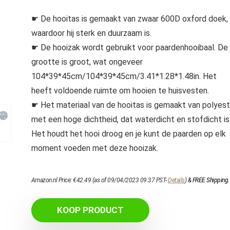
☛ De hooitas is gemaakt van zwaar 600D oxford doek,
waardoor hij sterk en duurzaam is.
☛ De hooizak wordt gebruikt voor paardenhooibaal. De
grootte is groot, wat ongeveer
104*39*45cm/104*39*45cm/3.41*1.28*1.48in. Het
heeft voldoende ruimte om hooien te huisvesten.
☛ Het materiaal van de hooitas is gemaakt van polyest
met een hoge dichtheid, dat waterdicht en stofdicht is
Het houdt het hooi droog en je kunt de paarden op elk
moment voeden met deze hooizak.
Amazon.nl Price:
€
42.49
(as of 09/04/2023 09:37 PST-
Details
)
&
FREE Shipping
.
KOOP PRODUCT