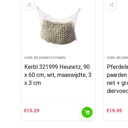
VOER- EN DRINKSYSTEMEN
VOER- EN DR
Kerbl 321999 Heunetz, 90
Pferdeli
x 60 cm, wit, maaswijdte, 3
paarden 
x 3 cm
net + gr
diervoed
€
15.29
€
19.95