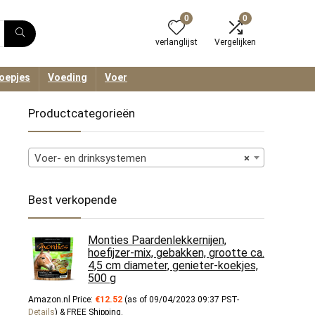
0
0
verlanglijst
Vergelijken
oepjes
Voeding
Voer
Productcategorieën
Voer- en drinksystemen
×
Best verkopende
Monties Paardenlekkernijen,
hoefijzer-mix, gebakken, grootte ca.
4,5 cm diameter, genieter-koekjes,
500 g
Amazon.nl Price:
€
12.52
(as of 09/04/2023 09:37 PST-
Details
)
&
FREE Shipping
.