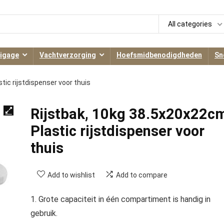
All categories
igage
Vachtverzorging
Hoefsmidbenodigdheden
Sn
tic rijstdispenser voor thuis
Rijstbak, 10kg 38.5x20x22c
Plastic rijstdispenser voor
thuis
Add to wishlist
Add to compare
1. Grote capaciteit in één compartiment is handig in
gebruik.