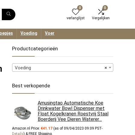
0
0
verlanglijst
Vergelijken
oepjes
Voeding
Voer
Productcategorieën
m
Voeding
×
Best verkopende
Amusingtao Automatische Koe
Drinkwater Bowl Dispenser met
Float Kogelkranen Roestvrij Staal
Boerderij Vee Dieren Waterer…
Amazon.nl Price:
€
41.17
(as of 09/04/2023 09:09 PST-
Details
)
&
FREE Shipping
.