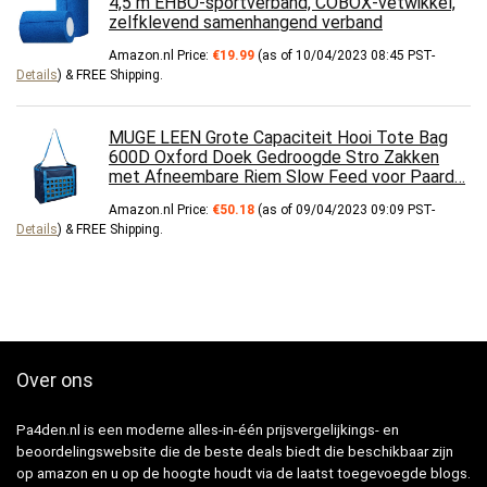
4,5 m EHBO-sportverband, COBOX-vetwikkel,
zelfklevend samenhangend verband
Amazon.nl Price:
€
19.99
(as of 10/04/2023 08:45 PST-
Details
)
&
FREE Shipping
.
MUGE LEEN Grote Capaciteit Hooi Tote Bag
600D Oxford Doek Gedroogde Stro Zakken
met Afneembare Riem Slow Feed voor Paard…
Amazon.nl Price:
€
50.18
(as of 09/04/2023 09:09 PST-
Details
)
&
FREE Shipping
.
Over ons
Pa4den.nl is een moderne alles-in-één prijsvergelijkings- en
beoordelingswebsite die de beste deals biedt die beschikbaar zijn
op amazon en u op de hoogte houdt via de laatst toegevoegde blogs.