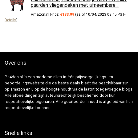
paarden vliegendeken met afneembare…
Amazon.nl Price:
€
183.99
(as of 10/04/2023 08:45 PST-
Details
)
Over ons
Pa4den.nl is een moderne alles-in-één prijsvergelijkings- en
beoordelingswebsite die de beste deals biedt die beschikbaar zijn
op amazon en u op de hoogte houdt via de laatst toegevoegde blogs.
Alle afbeeldingen zijn auteursrechtelijk beschermd door hun
respectievelijke eigenaren. Alle geciteerde inhoud is afgeleid van hun
respectievelijke bronnen.
Snelle links