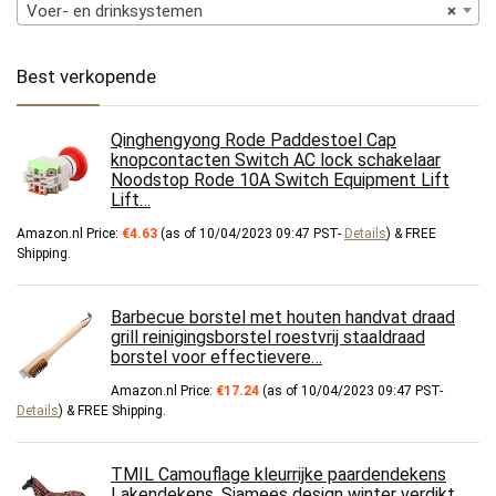
Voer- en drinksystemen
×
Best verkopende
Qinghengyong Rode Paddestoel Cap
knopcontacten Switch AC lock schakelaar
Noodstop Rode 10A Switch Equipment Lift
Lift…
Amazon.nl Price:
€
4.63
(as of 10/04/2023 09:47 PST-
Details
)
&
FREE
Shipping
.
Barbecue borstel met houten handvat draad
grill reinigingsborstel roestvrij staaldraad
borstel voor effectievere…
Amazon.nl Price:
€
17.24
(as of 10/04/2023 09:47 PST-
Details
)
&
FREE Shipping
.
TMIL Camouflage kleurrijke paardendekens
Lakendekens, Siamees design winter verdikt