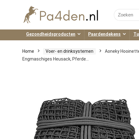
Search
for:
Gezondheidsproducten
Paardendekens
Tu
Home
Voer- en drinksystemen
Aoneky Hooinette
Engmaschiges Heusack, Pferde…