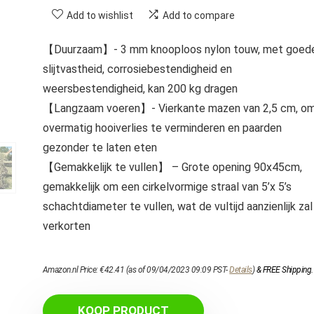
Add to wishlist
Add to compare
【Duurzaam】- 3 mm knooploos nylon touw, met goed
slijtvastheid, corrosiebestendigheid en
weersbestendigheid, kan 200 kg dragen
【Langzaam voeren】- Vierkante mazen van 2,5 cm, o
overmatig hooiverlies te verminderen en paarden
gezonder te laten eten
【Gemakkelijk te vullen】 – Grote opening 90x45cm,
gemakkelijk om een cirkelvormige straal van 5’x 5’s
schachtdiameter te vullen, wat de vultijd aanzienlijk zal
verkorten
Amazon.nl Price:
€
42.41
(as of 09/04/2023 09:09 PST-
Details
)
&
FREE Shipping
.
KOOP PRODUCT