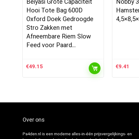
Beiyasi Grote Capaciteit
Nobby 3
Hooi Tote Bag 600D
Hamster
Oxford Doek Gedroogde
4,5×8,5
Stro Zakken met
Afneembare Riem Slow
Feed voor Paard…
€
49.15
€
9.41
Over ons
Pa4den.nl is een moderne alles-in-één prijsvergelijkings- en