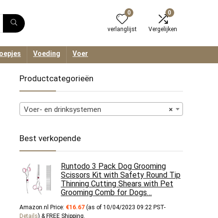
0
0
verlanglijst
Vergelijken
oepjes
Voeding
Voer
Productcategorieën
Voer- en drinksystemen
×
Best verkopende
Runtodo 3 Pack Dog Grooming
Scissors Kit with Safety Round Tip
Thinning Cutting Shears with Pet
Grooming Comb for Dogs…
Amazon.nl Price:
€
16.67
(as of 10/04/2023 09:22 PST-
Details
)
&
FREE Shipping
.