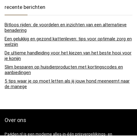
recente berichten
Bitloos rijden: de voordelen en inzichten van een alternatieve
benadering
Een gelukkig en gezond kattenleven: tips voor optimale zorg en
welzijn
De ultieme handleiding voor het kiezen van het beste hooi voor
je konijn
Slim besparen op huisdierproducten met kortingscodes en
aanbiedingen
5 tips waar je op moet letten als jij jouw hond meeneemt naar
de manege
Over ons
Pa4den.nl is een moderne alles-in-één prijsvergelijkings- en