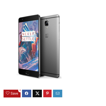
0
Save