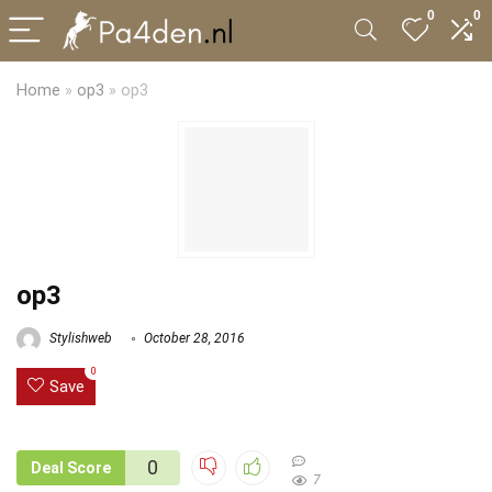
0
0
Home
»
op3
»
op3
op3
Stylishweb
October 28, 2016
0
Save
0
Deal Score
7