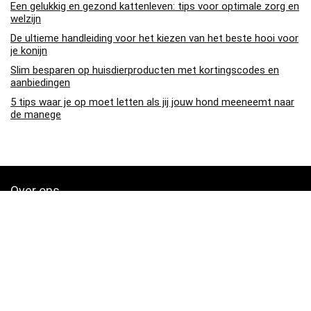
Een gelukkig en gezond kattenleven: tips voor optimale zorg en
welzijn
De ultieme handleiding voor het kiezen van het beste hooi voor
je konijn
Slim besparen op huisdierproducten met kortingscodes en
aanbiedingen
5 tips waar je op moet letten als jij jouw hond meeneemt naar
de manege
Over ons
Pa4den.nl is een moderne alles-in-één prijsvergelijkings- en
beoordelingswebsite die de beste deals biedt die beschikbaar zijn
op amazon en u op de hoogte houdt via de laatst toegevoegde blogs.
Alle afbeeldingen zijn auteursrechtelijk beschermd door hun
respectievelijke eigenaren. Alle geciteerde inhoud is afgeleid van hun
respectievelijke bronnen.