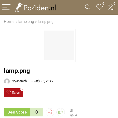
0
0
Home
»
lamp.png
»
lamp.png
lamp.png
Stylishweb
July 10, 2019
0
Save
0
Deal Score
4