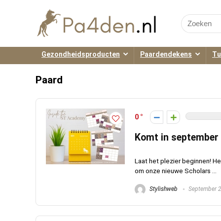
Search
for:
Gezondheidsproducten
Paardendekens
Tu
Paard
0
Komt in september
Laat het plezier beginnen! H
om onze nieuwe Scholars ...
Stylishweb
September 2