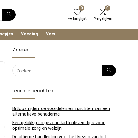
0
0
verlanglijst
Vergelijken
oepjes
Voeding
Voer
Zoeken
recente berichten
Bitloos rijden: de voordelen en inzichten van een
alternatieve benadering
Een gelukkig en gezond kattenleven: tips voor
optimale zorg en welzijn
De ultieme handleiding voor het kiezen van het