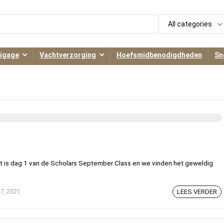
All categories
igage
Vachtverzorging
Hoefsmidbenodigdheden
Sn
et is dag 1 van de Scholars September Class en we vinden het geweldig
7, 2021
LEES VERDER