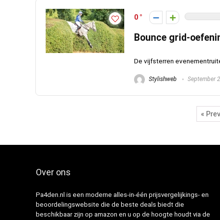
0
Bounce grid-oefeni
De vijfsterren evenementruite
Stylishweb
September 2
« Pre
Over ons
Pa4den.nl is een moderne alles-in-één prijsvergelijkings- en
beoordelingswebsite die de beste deals biedt die
beschikbaar zijn op amazon en u op de hoogte houdt via de