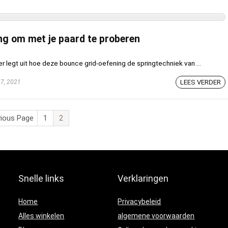
ng om met je paard te proberen
r legt uit hoe deze bounce grid-oefening de springtechniek van ...
7, 2021
LEES VERDER
vious Page
1
2
Snelle links
Verklaringen
Home
Privacybeleid
Alles winkelen
algemene voorwaarden