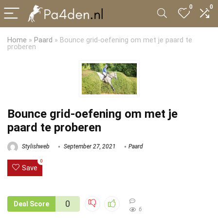
0
0
Home
»
Paard
»
Bounce grid-oefening om met je paard te
proberen
Bounce grid-oefening om met je
paard te proberen
Stylishweb
September 27, 2021
Paard
0
Save
0
Deal Score
6