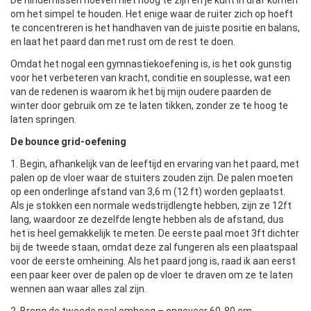
om het simpel te houden. Het enige waar de ruiter zich op hoeft
te concentreren is het handhaven van de juiste positie en balans,
en laat het paard dan met rust om de rest te doen.
Omdat het nogal een gymnastiekoefening is, is het ook gunstig
voor het verbeteren van kracht, conditie en souplesse, wat een
van de redenen is waarom ik het bij mijn oudere paarden de
winter door gebruik om ze te laten tikken, zonder ze te hoog te
laten springen.
De bounce grid-oefening
1. Begin, afhankelijk van de leeftijd en ervaring van het paard, met
palen op de vloer waar de stuiters zouden zijn. De palen moeten
op een onderlinge afstand van 3,6 m (12 ft) worden geplaatst.
Als je stokken een normale wedstrijdlengte hebben, zijn ze 12ft
lang, waardoor ze dezelfde lengte hebben als de afstand, dus
het is heel gemakkelijk te meten. De eerste paal moet 3ft dichter
bij de tweede staan, omdat deze zal fungeren als een plaatspaal
voor de eerste omheining. Als het paard jong is, raad ik aan eerst
een paar keer over de palen op de vloer te draven om ze te laten
wennen aan waar alles zal zijn.
2. Breng de tweede paal omhoog – ongeveer 60-80 cm,