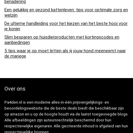
benadering
Een gelukkig en gezond kattenleven: tips voor optimale zorg en
welzijn
De ultieme handleiding voor het kiezen van het beste hooi voor
je konijn
Slim besparen op huisdierproducten met kortingscodes en
aanbiedingen
5 tips waar je op moet letten als jij jouw hond meeneemt naar
de manege
Over ons
Pa4den.nl is een moderne alles-in-één prijsvergelijkings- en
beoordelingswebsite die de beste deals biedt die beschikbaar zijn
op amazon en u op de hoogte houdt via de laatst toegevoegde blogs.
Alle afbeeldingen zijn auteursrechtelijk beschermd door hun
respectievelijke eigenaren. Alle geciteerde inhoud is afgeleid van hun
respectievelijke bronnen.