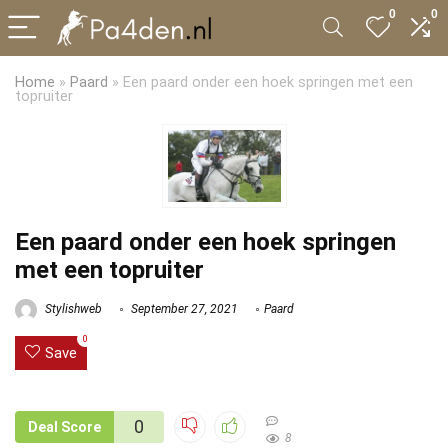
0
0
Home
»
Paard
»
Een paard onder een hoek springen met een
topruiter
Een paard onder een hoek springen
met een topruiter
Stylishweb
September 27, 2021
Paard
0
Save
0
Deal Score
8