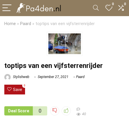
0
0
Home
»
Paard
»
toptips van een vijfsterrenrijder
toptips van een vijfsterrenrijder
Stylishweb
September 27, 2021
Paard
0
Save
0
Deal Score
40