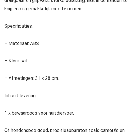
draagbaar en gripvast, sterke belasting, niet in de handen te
knijpen en gemakkelijk mee te nemen.
Specificaties:
– Materiaal: ABS
– Kleur: wit.
– Afmetingen: 31 x 28 cm.
Inhoud levering:
1 x bewaardoos voor huisdiervoer.
Of hondenspeelgoed, precisieapparaten zoals camera’s en