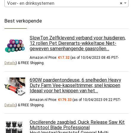
Voer- en drinksystemen
×
Best verkopende
SlowTon Zelfklevend verband voor huisdieren,
12 rollen Pet Dierenarts-wikkeltape Niet-
geweven samenhangende gaasrollen…
Amazon.nl Price:
€
17.32
(as of 10/04/2023 08:45 PST-
Details
)
&
FREE Shipping
.
690W paardentondeuse, 6 snelheden Heavy
Duty Farm Vee-kapseltrimmer, snel knippen
Ideaal voor het knippen van het…
Amazon.nl Price:
€
179.33
(as of 10/04/2023 09:22 PST-
Details
)
&
FREE Shipping
.
Oscillerende zaagblad, Quick Release Saw Kit
Multitool Blade Professional
Hout/metaal/kunststof General Multi…