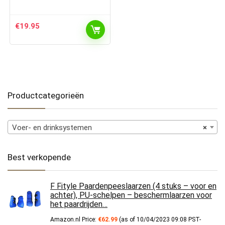
€
19.95
Productcategorieën
Voer- en drinksystemen
×
Best verkopende
F Fityle Paardenpeeslaarzen (4 stuks – voor en
achter), PU-schelpen – beschermlaarzen voor
het paardrijden…
Amazon.nl Price:
€
62.99
(as of 10/04/2023 09:08 PST-