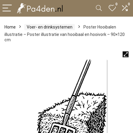
0
0
Home
Voer- en drinksystemen
Poster Hooibalen
illustratie – Poster illustratie van hooibaal en hooivork – 90×120
cm