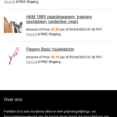
Details
)
&
FREE Shipping
.
HKM 1889 zadeldraagriem, trekriem
opstijgriem, runderleer zwart
Amazon.nl Price:
€
9.80
(as of 09/04/2023 07:42 PST-
Details
)
&
FREE Shipping
.
Pagony Basic touwhalster
Amazon.nl Price:
€
6.95
(as of 09/04/2023 07:42 PST-
Details
)
&
FREE Shipping
.
Over ons
Pa4den.nl is een moderne alles-in-één prijsvergelijkings- en
beoordelingswebsite die de beste deals biedt die beschikbaar zijn