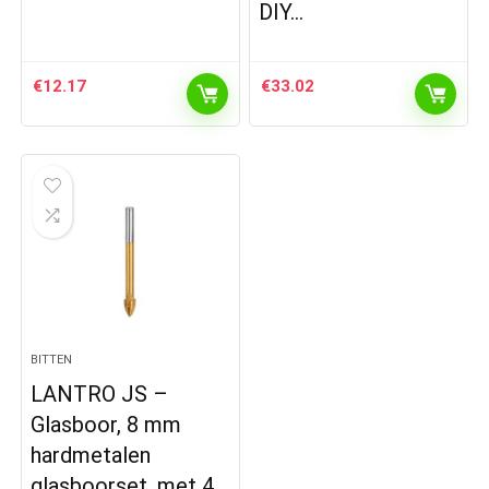
DIY…
€
12.17
€
33.02
BITTEN
LANTRO JS –
Glasboor, 8 mm
hardmetalen
glasboorset, met 4