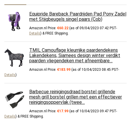
Equipride Bareback Paardrijden Pad Pony Zadel
met Stijgbeugels singel paars (Cob)
Amazon.nl Price:
€
60.22
(as of 09/04/2023 07:42 PST-
Details
)
&
FREE Shipping
.
TMIL Camouflage kleurrijke paardendekens
Lakendekens, Siamees design winter verdikt
paarden vliegendeken met afneembare…
Amazon.nl Price:
€
183.99
(as of 10/04/2023 08:45 PST-
Details
)
Barbecue reinigingsdraad borstel grillende
mesh grill borstel grillen met een effectiever
reinigingsoppervlak (twee…
Amazon.nl Price:
€
17.99
(as of 10/04/2023 09:47 PST-
Details
)
&
FREE Shipping
.