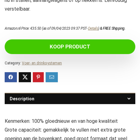
nu in stallen, aanhangwagens of op hekken is. Eenvoudig
verstelbaar.
Amazon.nl Price:
€
35.50
(as of 09/04/2023 09:37 PST-
Details
)
&
FREE Shipping
.
KOOP PRODUCT
Category:
Voer- en drinksystemen
Description
Kenmerken: 100% gloednieuw en van hoge kwaliteit
Grote capaciteit: gemakkelijk te vullen met extra grote
opening aan de bovenkant, goed groot formaat dat veel