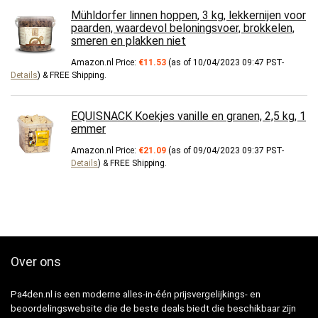
Mühldorfer linnen hoppen, 3 kg, lekkernijen voor
paarden, waardevol beloningsvoer, brokkelen,
smeren en plakken niet
Amazon.nl Price:
€
11.53
(as of 10/04/2023 09:47 PST-
Details
)
&
FREE Shipping
.
EQUISNACK Koekjes vanille en granen, 2,5 kg, 1
emmer
Amazon.nl Price:
€
21.09
(as of 09/04/2023 09:37 PST-
Details
)
&
FREE Shipping
.
Over ons
Pa4den.nl is een moderne alles-in-één prijsvergelijkings- en
beoordelingswebsite die de beste deals biedt die beschikbaar zijn