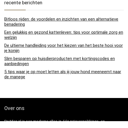
recente berichten
Bitloos rijden: de voordelen en inzichten van een alternatieve
benadering
Een gelukkig en gezond kattenleven: tips voor optimale zorg en
welzijn
De ultieme handleiding voor het kiezen van het beste hooi voor
je konijn
Slim besparen op huisdierproducten met kortingscodes en
aanbiedingen
5 tips waar je op moet letten als jij jouw hond meeneemt naar
de manege
Over ons
Pa4den.nl is een moderne alles-in-één prijsvergelijkings- en
beoordelingswebsite die de beste deals biedt die beschikbaar zijn