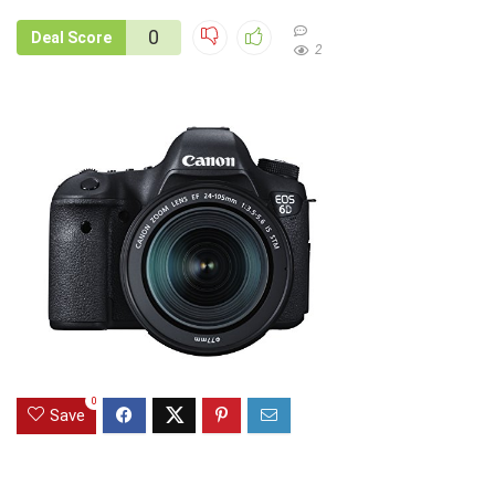
0
Deal Score
2
0
Save