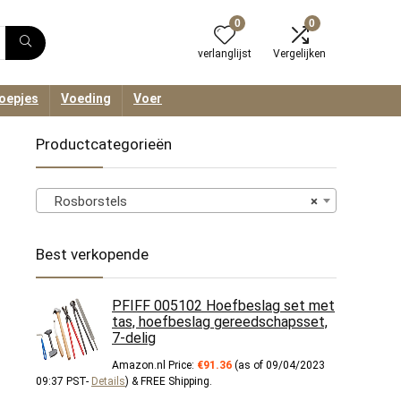
0
0
verlanglijst
Vergelijken
oepjes
Voeding
Voer
Productcategorieën
Rosborstels
×
Best verkopende
PFIFF 005102 Hoefbeslag set met
tas, hoefbeslag gereedschapsset,
7-delig
Amazon.nl Price:
€
91.36
(as of 09/04/2023
09:37 PST-
Details
)
&
FREE Shipping
.