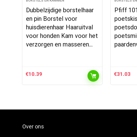
BORSTELS EN KAMMEN
BORSTELS E
Dubbelzijdige borstelhaar
Pfiff 1
en pin Borstel voor
poetskis
huisdierenhaar Haaruitval
poetsd
voor honden Kam voor het
poetsmi
verzorgen en masseren…
paardenv
€
10.39
€
31.03
Over ons