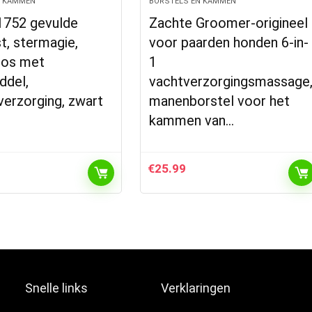
N KAMMEN
BORSTELS EN KAMMEN
01752 gevulde
Zachte Groomer-origineel
t, stermagie,
voor paarden honden 6-in-
oos met
1
ddel,
vachtverzorgingsmassage
erzorging, zwart
manenborstel voor het
kammen van…
€
25.99
Snelle links
Verklaringen