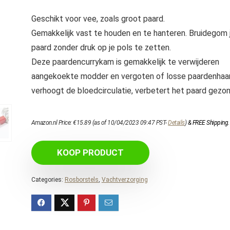
Geschikt voor vee, zoals groot paard.
Gemakkelijk vast te houden en te hanteren. Bruidegom 
paard zonder druk op je pols te zetten.
Deze paardencurrykam is gemakkelijk te verwijderen
aangekoekte modder en vergoten of losse paardenhaar
verhoogt de bloedcirculatie, verbetert het paard gezon
Amazon.nl Price:
€
15.89
(as of 10/04/2023 09:47 PST-
Details
)
&
FREE Shipping
.
KOOP PRODUCT
Categories:
Rosborstels
,
Vachtverzorging