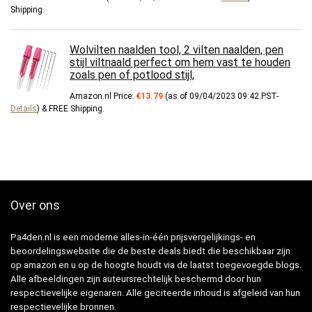
Shipping
.
Wolvilten naalden tool, 2 vilten naalden, pen
stijl viltnaald perfect om hem vast te houden
zoals pen of potlood stijl,
Amazon.nl Price:
€
13.79
(as of 09/04/2023 09:42 PST-
Details
)
&
FREE Shipping
.
Over ons
Pa4den.nl is een moderne alles-in-één prijsvergelijkings- en
beoordelingswebsite die de beste deals biedt die beschikbaar zijn
op amazon en u op de hoogte houdt via de laatst toegevoegde blogs.
Alle afbeeldingen zijn auteursrechtelijk beschermd door hun
respectievelijke eigenaren. Alle geciteerde inhoud is afgeleid van hun
respectievelijke bronnen.