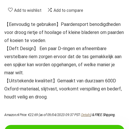
Add to wishlist
Add to compare
【Eenvoudig te gebruiken】Paardensport benodigdheden
voor droog rietje of hooilage of kleine bladeren om paarden
of koeien te voeden.
【Deft Design】 Een paar D-ringen en afneembare
verstelbare riem zorgen ervoor dat de tas gemakkelijk aan
een spijker kan worden opgehangen, of welke manier je
maar wilt.
【Uitstekende kwaliteit】Gemaakt van duurzaam 600D
Oxford-materiaal, slijtvast, voorkomt verspilling en bederf,
houdt veilig en droog.
Amazon.nl Price:
€
22.69
(as of 09/04/2023 09:37 PST-
Details
)
&
FREE Shipping
.