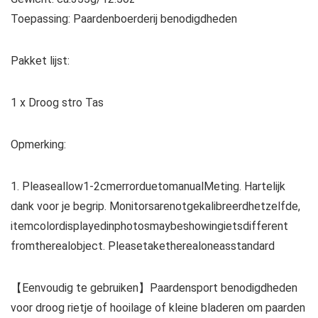
Toepassing: Paardenboerderij benodigdheden
Pakket lijst:
1 x Droog stro Tas
Opmerking:
1. Pleaseallow1-2cmerrorduetomanualMeting. Hartelijk
dank voor je begrip. Monitorsarenotgekalibreerdhetzelfde,
itemcolordisplayedinphotosmaybeshowingietsdifferent
fromtherealobject. Pleasetaketherealoneasstandard
【Eenvoudig te gebruiken】Paardensport benodigdheden
voor droog rietje of hooilage of kleine bladeren om paarden