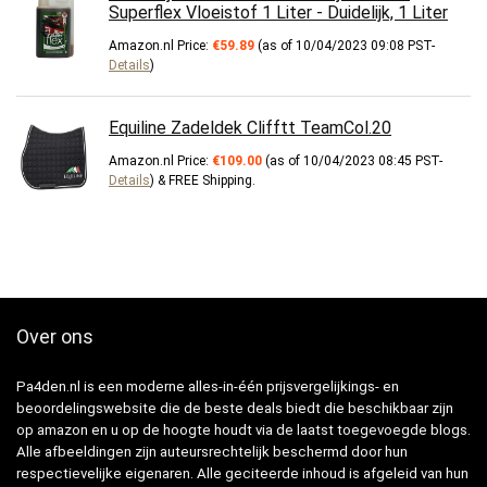
Superflex Vloeistof 1 Liter - Duidelijk, 1 Liter
Amazon.nl Price:
€
59.89
(as of 10/04/2023 09:08 PST-
Details
)
Equiline Zadeldek Clifftt TeamCol.20
Amazon.nl Price:
€
109.00
(as of 10/04/2023 08:45 PST-
Details
)
&
FREE Shipping
.
Over ons
Pa4den.nl is een moderne alles-in-één prijsvergelijkings- en
beoordelingswebsite die de beste deals biedt die beschikbaar zijn
op amazon en u op de hoogte houdt via de laatst toegevoegde blogs.
Alle afbeeldingen zijn auteursrechtelijk beschermd door hun
respectievelijke eigenaren. Alle geciteerde inhoud is afgeleid van hun