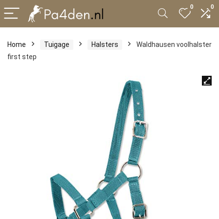
0
0
Home
Tuigage
Halsters
Waldhausen voolhalster
first step