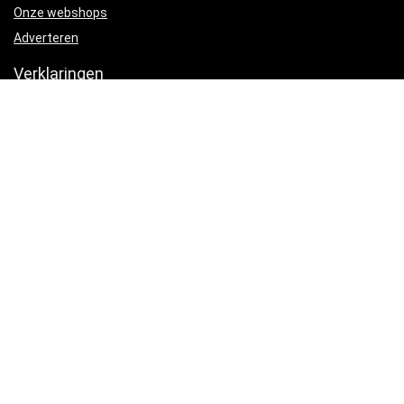
Onze webshops
Adverteren
Verklaringen
Privacybeleid
algemene voorwaarden
Gelieerde openbaarmaking
Productcategorieën
Halsters
×