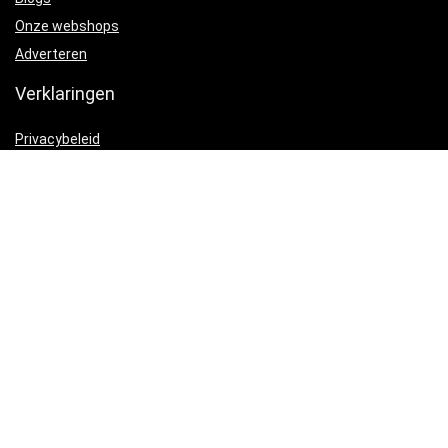
Onze webshops
Adverteren
Verklaringen
Privacybeleid
algemene voorwaarden
Gelieerde openbaarmaking
Productcategorieën
Snoepjes
×