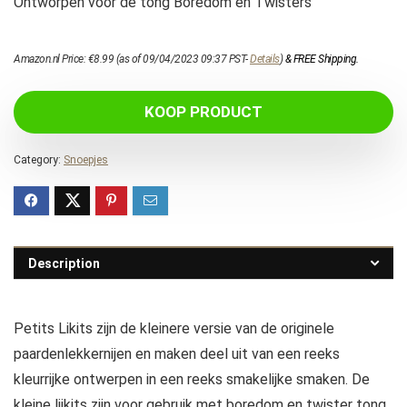
Ontworpen voor de tong Boredom en Twisters
Amazon.nl Price:
€
8.99
(as of 09/04/2023 09:37 PST-
Details
)
&
FREE Shipping
.
KOOP PRODUCT
Category:
Snoepjes
Description
Petits Likits zijn de kleinere versie van de originele
paardenlekkernijen en maken deel uit van een reeks
kleurrijke ontwerpen in een reeks smakelijke smaken. De
kleine liikits zijn voor gebruik met boredom en twister tong