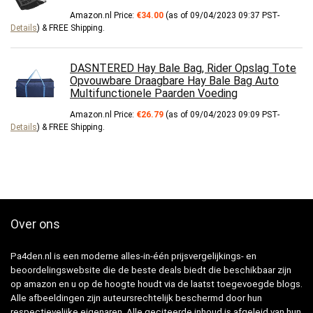
Amazon.nl Price:
€
34.00
(as of 09/04/2023 09:37 PST-
Details
)
&
FREE Shipping
.
DASNTERED Hay Bale Bag, Rider Opslag Tote
Opvouwbare Draagbare Hay Bale Bag Auto
Multifunctionele Paarden Voeding
Amazon.nl Price:
€
26.79
(as of 09/04/2023 09:09 PST-
Details
)
&
FREE Shipping
.
Over ons
Pa4den.nl is een moderne alles-in-één prijsvergelijkings- en
beoordelingswebsite die de beste deals biedt die beschikbaar zijn
op amazon en u op de hoogte houdt via de laatst toegevoegde blogs.
Alle afbeeldingen zijn auteursrechtelijk beschermd door hun
respectievelijke eigenaren. Alle geciteerde inhoud is afgeleid van hun