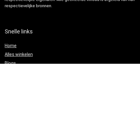
respectievelijke bronnen.
Snelle links
Home
Alles winkelen
Blogs
Onze webshops
Adverteren
Verklaringen
Privacybeleid
algemene voorwaarden
Gelieerde openbaarmaking