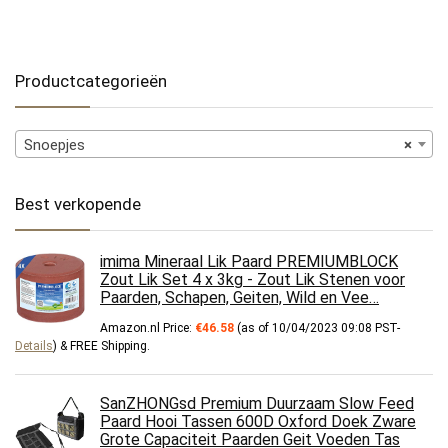
Productcategorieën
Snoepjes
×
Best verkopende
imima Mineraal Lik Paard PREMIUMBLOCK
Zout Lik Set 4 x 3kg - Zout Lik Stenen voor
Paarden, Schapen, Geiten, Wild en Vee…
Amazon.nl Price:
€
46.58
(as of 10/04/2023 09:08 PST-
Details
)
&
FREE Shipping
.
SanZHONGsd Premium Duurzaam Slow Feed
Paard Hooi Tassen 600D Oxford Doek Zware
Grote Capaciteit Paarden Geit Voeden Tas