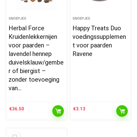
SNOEPJES
SNOEPJES
Herbal Force
Happy Treats Duo
Kruidenlekkernijen
voedingssupplemen
voor paarden –
t voor paarden
lavendel hennep
Ravene
duivelsklauw/gembe
r of biergist –
zonder toevoeging
van…
€
36.50
€
3.13