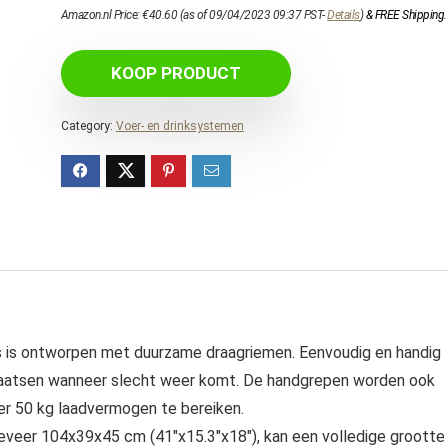
Amazon.nl Price:
€
40.60
(as of 09/04/2023 09:37 PST-
Details
)
&
FREE Shipping
.
KOOP PRODUCT
Category:
Voer- en drinksystemen
s ontworpen met duurzame draagriemen. Eenvoudig en handig
laatsen wanneer slecht weer komt. De handgrepen worden ook
er 50 kg laadvermogen te bereiken.
veer 104x39x45 cm (41″x15.3″x18″), kan een volledige grootte