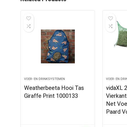
VOER- EN DRINKSYSTEMEN
VOER- EN DR
Weatherbeeta Hooi Tas
vidaXL 
Giraffe Print 1000133
Vierkan
Net Voe
Paard V