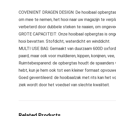
COVENIENT DRAGEN DESIGN: De hooibaal opbergtas i
om mee te nemen, het hooi naar uw magazijn te verp
verbeterd door dubbele steken te naaien, om ongeve
GROTE CAPACITEIT: Onze hooibaal opbergtas is onge
hooi bevatten. Stofdicht, waterdicht en winddicht.
MULTI USE BAG: Gemaakt van duurzaam 600D oxford doe
paard, maar ook voor muildieren, kippen, konijnen, vee,
Ruimtebesparend: de opbergtas houdt de spaanders vas
hebt, kun je hem ook tot een kleiner formaat opvouw
Goed geventileerd: de hooibaalzak met rits kan het v
ziek wordt door het voedsel van slechte kwaliteit.
Related Products