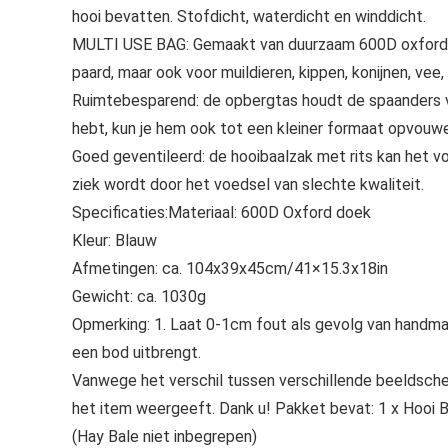
hooi bevatten. Stofdicht, waterdicht en winddicht.
MULTI USE BAG: Gemaakt van duurzaam 600D oxford doe
paard, maar ook voor muildieren, kippen, konijnen, vee,
Ruimtebesparend: de opbergtas houdt de spaanders vas
hebt, kun je hem ook tot een kleiner formaat opvouw
Goed geventileerd: de hooibaalzak met rits kan het v
ziek wordt door het voedsel van slechte kwaliteit.
Specificaties:Materiaal: 600D Oxford doek
Kleur: Blauw
Afmetingen: ca. 104x39x45cm/41×15.3x18in
Gewicht: ca. 1030g
Opmerking: 1. Laat 0-1cm fout als gevolg van handmati
een bod uitbrengt.
Vanwege het verschil tussen verschillende beeldscher
het item weergeeft. Dank u! Pakket bevat: 1 x Hooi 
(Hay Bale niet inbegrepen)