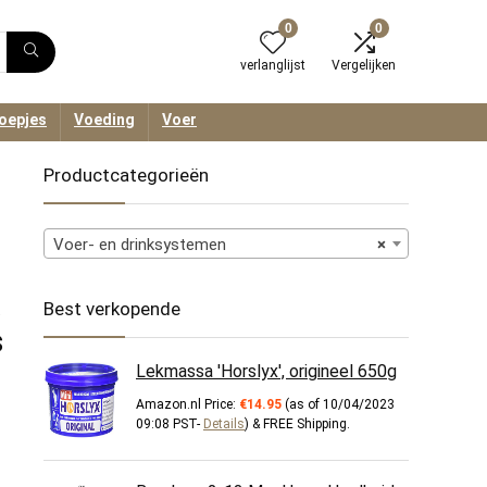
0
0
verlanglijst
Vergelijken
oepjes
Voeding
Voer
Productcategorieën
Voer- en drinksystemen
×
Best verkopende
s
Lekmassa 'Horslyx', origineel 650g
Amazon.nl Price:
€
14.95
(as of 10/04/2023
09:08 PST-
Details
)
&
FREE Shipping
.