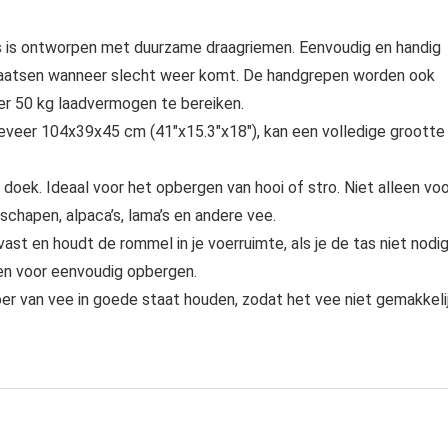
s ontworpen met duurzame draagriemen. Eenvoudig en handig
laatsen wanneer slecht weer komt. De handgrepen worden ook
er 50 kg laadvermogen te bereiken.
veer 104x39x45 cm (41″x15.3″x18″), kan een volledige grootte
k. Ideaal voor het opbergen van hooi of stro. Niet alleen voo
 schapen, alpaca’s, lama’s en andere vee.
t en houdt de rommel in je voerruimte, als je de tas niet nodi
en voor eenvoudig opbergen.
oer van vee in goede staat houden, zodat het vee niet gemakkeli