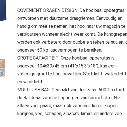
COVENIENT DRAGEN DESIGN: De hooibaal opbergtas i
ontworpen met duurzame draagriemen. Eenvoudig en
handig om mee te nemen, het hooi naar uw magazijn te
verplaatsen wanneer slecht weer komt. De handgrepe
worden ook verbeterd door dubbele steken te naaien,
ongeveer 50 kg laadvermogen te bereiken.
GROTE CAPACITEIT: Onze hooibaal opbergtas is
ongeveer 104x39x45 cm (41″x15.3″x18″), kan een
volledige grootte hooi bevatten. Stofdicht, waterdicht
en winddicht.
MULTI USE BAG: Gemaakt van duurzaam 600D oxford
doek. Ideaal voor het opbergen van hooi of stro. Niet
alleen voor paard, maar ook voor muildieren, kippen,
konijnen, vee, schapen, alpaca’s, lama’s en andere vee.