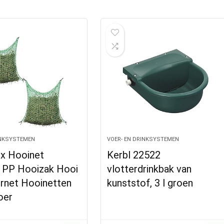
INKSYSTEMEN
VOER- EN DRINKSYSTEMEN
2x Hooinet
Kerbl 22522
t PP Hooizak Hooi
vlotterdrinkbak van
rnet Hooinetten
kunststof, 3 l groen
oer