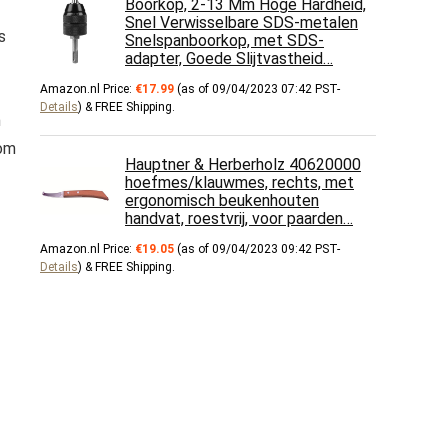
Boorkop, 2-13 Mm Hoge Hardheid,
Snel Verwisselbare SDS-metalen
s
Snelspanboorkop, met SDS-
adapter, Goede Slijtvastheid…
Amazon.nl Price:
€
17.99
(as of 09/04/2023 07:42 PST-
Details
)
&
FREE Shipping
.
n
 om
Hauptner & Herberholz 40620000
hoefmes/klauwmes, rechts, met
ergonomisch beukenhouten
handvat, roestvrij, voor paarden…
Amazon.nl Price:
€
19.05
(as of 09/04/2023 09:42 PST-
Details
)
&
FREE Shipping
.