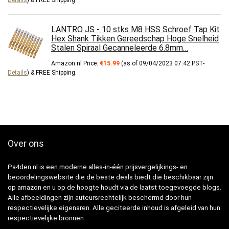
LANTRO JS - 10 stks M8 HSS Schroef Tap Kit
Hex Shank Tikken Gereedschap Hoge Snelheid
Stalen Spiraal Gecanneleerde 6.8mm…
Amazon.nl Price:
€
15.99
(as of 09/04/2023 07:42 PST-
Details
)
&
FREE Shipping
.
Over ons
Pa4den.nl is een moderne alles-in-één prijsvergelijkings- en
beoordelingswebsite die de beste deals biedt die beschikbaar zijn
op amazon en u op de hoogte houdt via de laatst toegevoegde blogs.
Alle afbeeldingen zijn auteursrechtelijk beschermd door hun
respectievelijke eigenaren. Alle geciteerde inhoud is afgeleid van hun
respectievelijke bronnen.