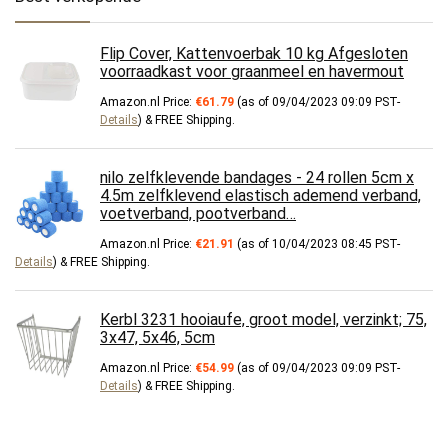
Flip Cover, Kattenvoerbak 10 kg Afgesloten
voorraadkast voor graanmeel en havermout
Amazon.nl Price:
€
61.79
(as of 09/04/2023 09:09 PST-
Details
)
&
FREE Shipping
.
nilo zelfklevende bandages - 24 rollen 5cm x
4.5m zelfklevend elastisch ademend verband,
voetverband, pootverband…
Amazon.nl Price:
€
21.91
(as of 10/04/2023 08:45 PST-
Details
)
&
FREE Shipping
.
Kerbl 3231 hooiaufe, groot model, verzinkt; 75,
3x47, 5x46, 5cm
Amazon.nl Price:
€
54.99
(as of 09/04/2023 09:09 PST-
Details
)
&
FREE Shipping
.