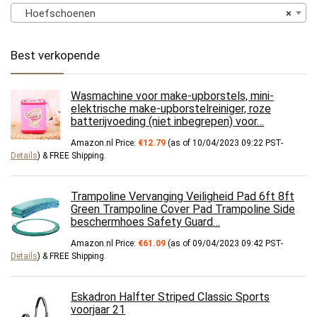
Hoefschoenen
×
Best verkopende
Wasmachine voor make-upborstels, mini-
elektrische make-upborstelreiniger, roze
batterijvoeding (niet inbegrepen) voor…
Amazon.nl Price:
€
12.79
(as of 10/04/2023 09:22 PST-
Details
)
&
FREE Shipping
.
Trampoline Vervanging Veiligheid Pad 6ft 8ft
Green Trampoline Cover Pad Trampoline Side
beschermhoes Safety Guard…
Amazon.nl Price:
€
61.09
(as of 09/04/2023 09:42 PST-
Details
)
&
FREE Shipping
.
Eskadron Halfter Striped Classic Sports
voorjaar 21