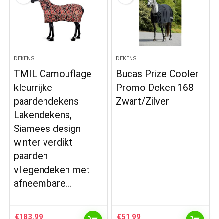
DEKENS
DEKENS
TMIL Camouflage
Bucas Prize Cooler
kleurrijke
Promo Deken 168
paardendekens
Zwart/Zilver
Lakendekens,
Siamees design
winter verdikt
paarden
vliegendeken met
afneembare…
€
183.99
€
51.99