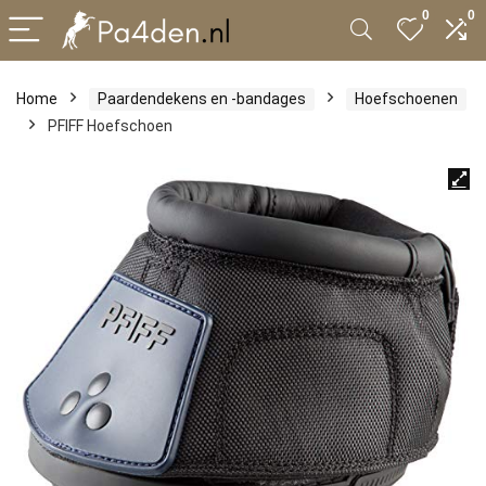
0
0
Home
Paardendekens en -bandages
Hoefschoenen
PFIFF Hoefschoen