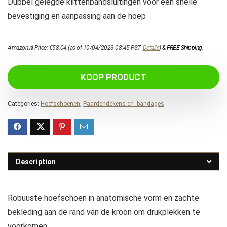
Dubbel gelegde klittenbandsluitingen voor een snelle
bevestiging en aanpassing aan de hoep
Amazon.nl Price:
€
58.04
(as of 10/04/2023 08:45 PST-
Details
)
&
FREE Shipping
.
KOOP PRODUCT
Categories:
Hoefschoenen
,
Paardendekens en -bandages
Description
Robuuste hoefschoen in anatomische vorm en zachte
bekleding aan de rand van de kroon om drukplekken te
voorkomen