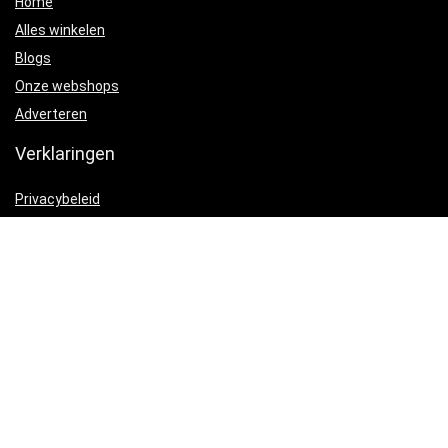
Home
Alles winkelen
Blogs
Onze webshops
Adverteren
Verklaringen
Privacybeleid
algemene voorwaarden
Gelieerde openbaarmaking
Productcategorieën
Hoefschoenen
×