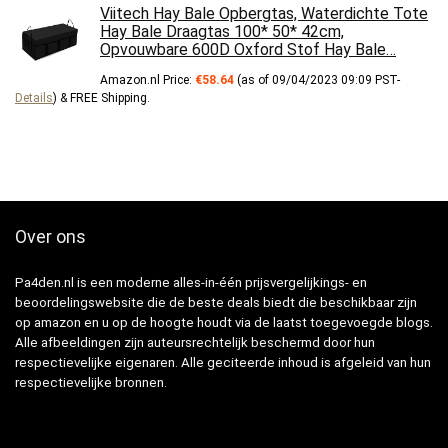
Viitech Hay Bale Opbergtas, Waterdichte Tote
Hay Bale Draagtas 100* 50* 42cm,
Opvouwbare 600D Oxford Stof Hay Bale…
Amazon.nl Price:
€
58.64
(as of 09/04/2023 09:09 PST-
Details
)
&
FREE Shipping
.
Over ons
Pa4den.nl is een moderne alles-in-één prijsvergelijkings- en
beoordelingswebsite die de beste deals biedt die beschikbaar zijn
op amazon en u op de hoogte houdt via de laatst toegevoegde blogs.
Alle afbeeldingen zijn auteursrechtelijk beschermd door hun
respectievelijke eigenaren. Alle geciteerde inhoud is afgeleid van hun
respectievelijke bronnen.