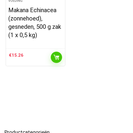
VOEDING
Makana Echinacea
(zonnehoed),
gesneden, 500 g zak
(1 x 0,5 kg)
€
15.26
Productcategorieën