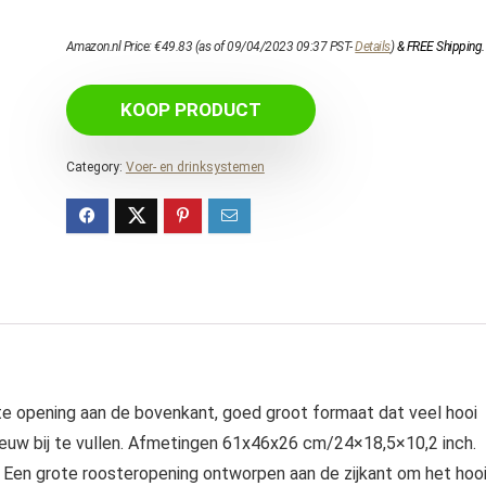
Amazon.nl Price:
€
49.83
(as of 09/04/2023 09:37 PST-
Details
)
&
FREE Shipping
.
KOOP PRODUCT
Category:
Voer- en drinksystemen
ote opening aan de bovenkant, goed groot formaat dat veel hooi
ieuw bij te vullen. Afmetingen 61x46x26 cm/24×18,5×10,2 inch.
grote roosteropening ontworpen aan de zijkant om het hoo