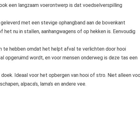
 ook een langzaam voerontwerp is dat voedselverspilling
geleverd met een stevige ophangband aan de bovenkant
of het nu in stallen, aanhangwagens of op hekken is. Eenvoudig
 te hebben omdat het helpt afval te verlichten door hooi
tal opgeruimd wordt, en voor mensen onderweg is deze tas een
k. Ideaal voor het opbergen van hooi of stro. Niet alleen voo
 schapen, alpaca’s, lama’s en andere vee.