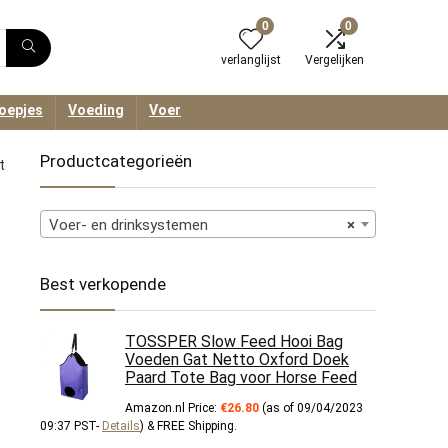
0
0
verlanglijst
Vergelijken
oepjes
Voeding
Voer
Productcategorieën
t
Voer- en drinksystemen
×
Best verkopende
TOSSPER Slow Feed Hooi Bag
Voeden Gat Netto Oxford Doek
Paard Tote Bag voor Horse Feed
Amazon.nl Price:
€
26.80
(as of 09/04/2023
09:37 PST-
Details
)
&
FREE Shipping
.