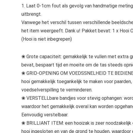
1. Laat 0-1cm fout als gevolg van handmatige meting. 
uitbrengt.
Vanwege het verschil tussen verschillende beeldscher
het item weergeeft. Dank u! Pakket bevat: 1 x Hooi 
(Hooi is niet inbegrepen)
❀ Grote capaciteit: gemakkelijk te vullen met extra 
bevat, bespaart tijd en moeite om de tas steeds opn
❀ GRID-OPENING OM VOEDSSNELHEID TE BEDIENEN: E
hooi gemakkelijk toegankelijk te maken voor paarden
voedselverspilling te verminderen.
❀ VERSTELLbare bandjes voor stevig ophangen: word
waardoor het gemakkelijk overal kan worden opgehange
Eenvoudig verstelbaar.
❀ BRILLIANT ITEM: een hooizak is zeer noodzakelijk
hooi ingesloten en van de grond te houden, waardoo