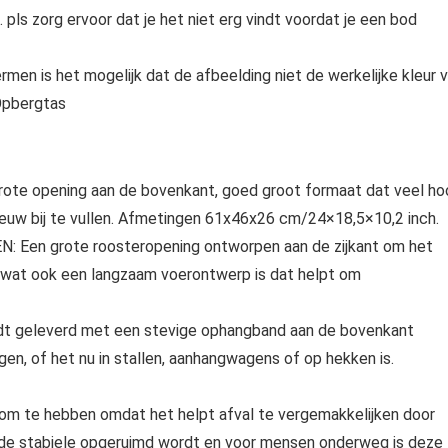
pls zorg ervoor dat je het niet erg vindt voordat je een bod
men is het mogelijk dat de afbeelding niet de werkelijke kleur 
Opbergtas
grote opening aan de bovenkant, goed groot formaat dat veel ho
ieuw bij te vullen. Afmetingen 61x46x26 cm/24×18,5×10,2 inch.
en grote roosteropening ontworpen aan de zijkant om het
, wat ook een langzaam voerontwerp is dat helpt om
t geleverd met een stevige ophangband aan de bovenkant
n, of het nu in stallen, aanhangwagens of op hekken is.
 om te hebben omdat het helpt afval te vergemakkelijken door
r de stabiele opgeruimd wordt en voor mensen onderweg is deze