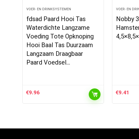
VOER- EN DRINKSYSTEMEN
VOER- EN DR
fdsad Paard Hooi Tas
Nobby 3
Waterdichte Langzame
Hamster
Voeding Tote Opknoping
4,5×8,5
Hooi Baal Tas Duurzaam
Langzaam Draagbaar
Paard Voedsel…
€
9.96
€
9.41