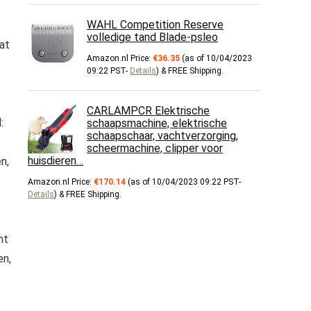
WAHL Competition Reserve
volledige tand Blade-psleo
at
Amazon.nl Price:
€
36.35
(as of 10/04/2023
09:22 PST-
Details
)
&
FREE Shipping
.
CARLAMPCR Elektrische
:
schaapsmachine, elektrische
schaapschaar, vachtverzorging,
scheermachine, clipper voor
huisdieren…
n,
Amazon.nl Price:
€
170.14
(as of 10/04/2023 09:22 PST-
Details
)
&
FREE Shipping
.
nt
en,