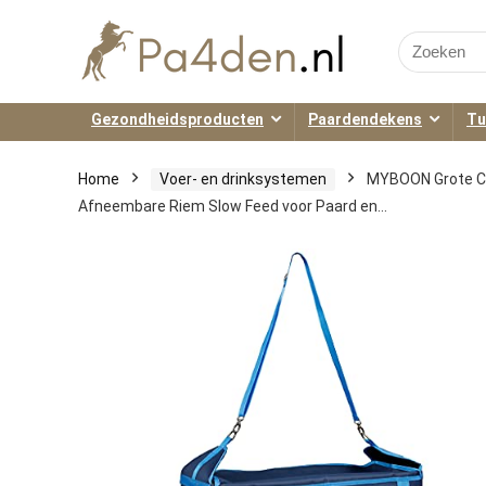
Search
for:
Gezondheidsproducten
Paardendekens
Tu
Home
Voer- en drinksystemen
MYBOON Grote Ca
Afneembare Riem Slow Feed voor Paard en…