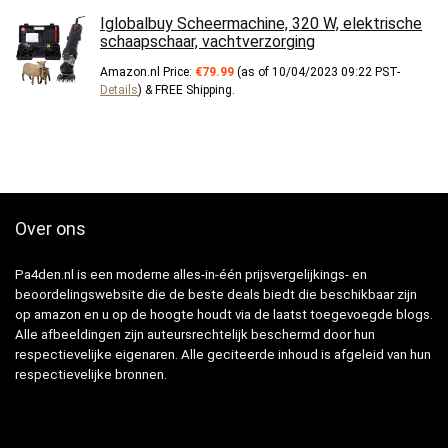
Iglobalbuy Scheermachine, 320 W, elektrische
schaapschaar, vachtverzorging
Amazon.nl Price:
€
79.99
(as of 10/04/2023 09:22 PST-
Details
)
&
FREE Shipping
.
Over ons
Pa4den.nl is een moderne alles-in-één prijsvergelijkings- en
beoordelingswebsite die de beste deals biedt die beschikbaar zijn
op amazon en u op de hoogte houdt via de laatst toegevoegde blogs.
Alle afbeeldingen zijn auteursrechtelijk beschermd door hun
respectievelijke eigenaren. Alle geciteerde inhoud is afgeleid van hun
respectievelijke bronnen.