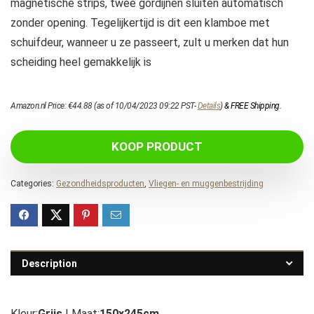
magnetische strips, twee gordijnen sluiten automatisch
zonder opening. Tegelijkertijd is dit een klamboe met
schuifdeur, wanneer u ze passeert, zult u merken dat hun
scheiding heel gemakkelijk is
Amazon.nl Price:
€
44.88
(as of 10/04/2023 09:22 PST-
Details
)
&
FREE Shipping
.
KOOP PRODUCT
Categories:
Gezondheidsproducten
,
Vliegen- en muggenbestrijding
Description
Kleur:
Grijs
| Maat:
150x245cm