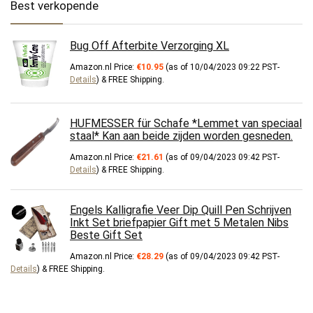
Best verkopende
Bug Off Afterbite Verzorging XL
Amazon.nl Price:
€
10.95
(as of 10/04/2023 09:22 PST-
Details
)
&
FREE Shipping
.
HUFMESSER für Schafe *Lemmet van speciaal
staal* Kan aan beide zijden worden gesneden.
Amazon.nl Price:
€
21.61
(as of 09/04/2023 09:42 PST-
Details
)
&
FREE Shipping
.
Engels Kalligrafie Veer Dip Quill Pen Schrijven
Inkt Set briefpapier Gift met 5 Metalen Nibs
Beste Gift Set
Amazon.nl Price:
€
28.29
(as of 09/04/2023 09:42 PST-
Details
)
&
FREE Shipping
.