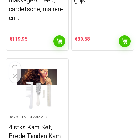
massage-streep,
grijs
cardetsche, manen-
en…
€
119.95
€
30.58
BORSTELS EN KAMMEN
4 stks Kam Set,
Brede Tanden Kam