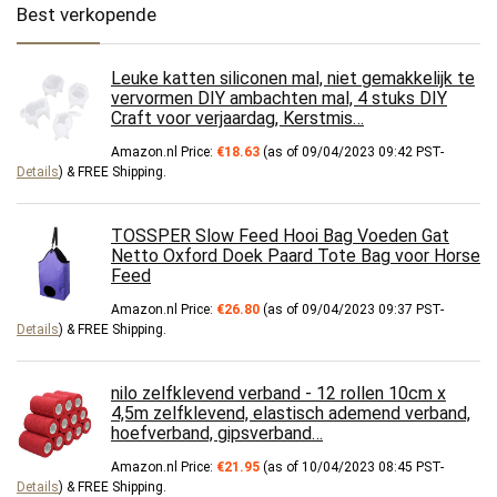
Best verkopende
Leuke katten siliconen mal, niet gemakkelijk te
vervormen DIY ambachten mal, 4 stuks DIY
Craft voor verjaardag, Kerstmis…
Amazon.nl Price:
€
18.63
(as of 09/04/2023 09:42 PST-
Details
)
&
FREE Shipping
.
TOSSPER Slow Feed Hooi Bag Voeden Gat
Netto Oxford Doek Paard Tote Bag voor Horse
Feed
Amazon.nl Price:
€
26.80
(as of 09/04/2023 09:37 PST-
Details
)
&
FREE Shipping
.
nilo zelfklevend verband - 12 rollen 10cm x
4,5m zelfklevend, elastisch ademend verband,
hoefverband, gipsverband…
Amazon.nl Price:
€
21.95
(as of 10/04/2023 08:45 PST-
Details
)
&
FREE Shipping
.