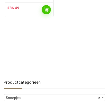
€
36.49
Productcategorieën
Snoepjes
×