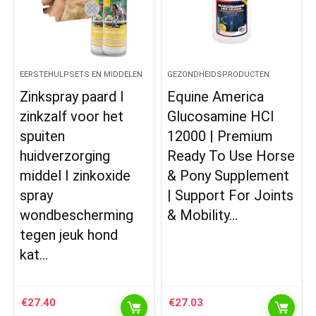
EERSTEHULPSETS EN MIDDELEN
GEZONDHEIDSPRODUCTEN
Zinkspray paard I
Equine America
zinkzalf voor het
Glucosamine HCI
spuiten
12000 | Premium
huidverzorging
Ready To Use Horse
middel I zinkoxide
& Pony Supplement
spray
| Support For Joints
wondbescherming
& Mobility…
tegen jeuk hond
kat…
€
27.40
€
27.03