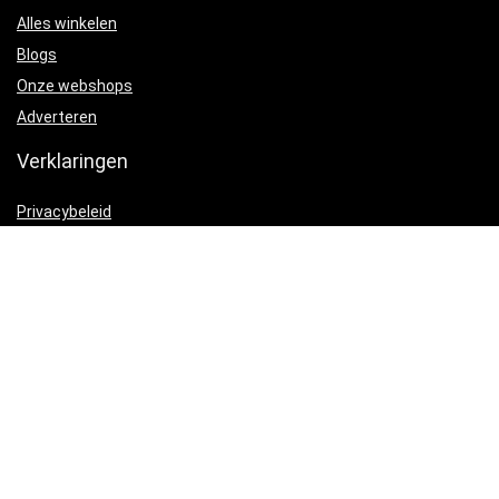
Alles winkelen
Blogs
Onze webshops
Adverteren
Verklaringen
Privacybeleid
algemene voorwaarden
Gelieerde openbaarmaking
Productcategorieën
Vliegen- en muggenbestrijding
×