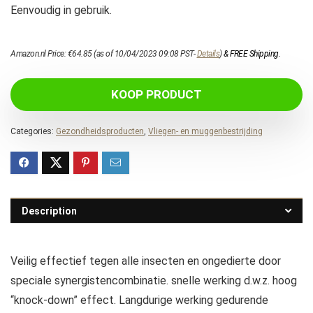
Eenvoudig in gebruik.
Amazon.nl Price:
€
64.85
(as of 10/04/2023 09:08 PST-
Details
)
&
FREE Shipping
.
KOOP PRODUCT
Categories:
Gezondheidsproducten
,
Vliegen- en muggenbestrijding
Description
Veilig effectief tegen alle insecten en ongedierte door
speciale synergistencombinatie. snelle werking d.w.z. hoog
“knock-down” effect. Langdurige werking gedurende