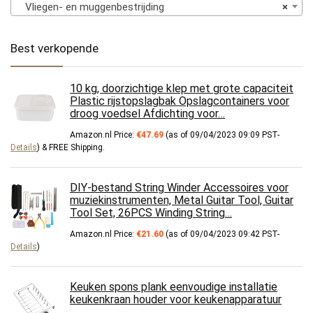
Vliegen- en muggenbestrijding
×
Best verkopende
10 kg, doorzichtige klep met grote capaciteit
Plastic rijstopslagbak Opslagcontainers voor
droog voedsel Afdichting voor…
Amazon.nl Price:
€
47.69
(as of 09/04/2023 09:09 PST-
Details
)
&
FREE Shipping
.
DIY-bestand String Winder Accessoires voor
muziekinstrumenten, Metal Guitar Tool, Guitar
Tool Set, 26PCS Winding String…
Amazon.nl Price:
€
21.60
(as of 09/04/2023 09:42 PST-
Details
)
Keuken spons plank eenvoudige installatie
keukenkraan houder voor keukenapparatuur