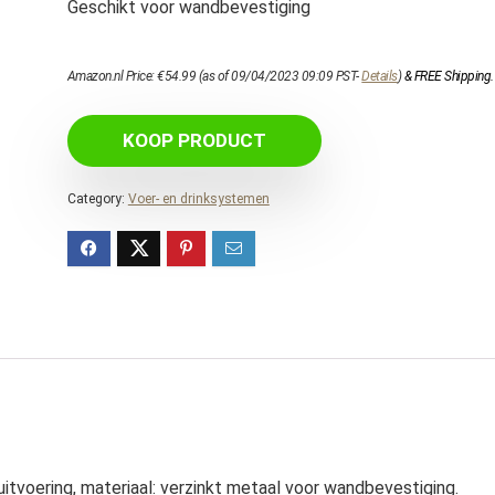
Geschikt voor wandbevestiging
Amazon.nl Price:
€
54.99
(as of 09/04/2023 09:09 PST-
Details
)
&
FREE Shipping
.
KOOP PRODUCT
Category:
Voer- en drinksystemen
itvoering, materiaal: verzinkt metaal voor wandbevestiging.