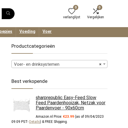
0
0
verlanglijst
Vergelijken
oepjes
Voeding
Voer
Productcategorieën
Voer- en drinksystemen
×
Best verkopende
sharprepublic Easy-Feed Slow
Feed Paardenhooizak, Netzak voor
Paardenvoer - 90x60cm
Amazon.nl Price:
€
23.99
(as of 09/04/2023
09:09 PST-
Details
)
&
FREE Shipping
.