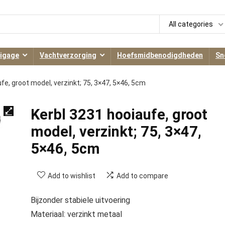
All categories
igage
Vachtverzorging
Hoefsmidbenodigdheden
Sn
fe, groot model, verzinkt; 75, 3×47, 5×46, 5cm
Kerbl 3231 hooiaufe, groot
model, verzinkt; 75, 3×47,
5×46, 5cm
Add to wishlist
Add to compare
Bijzonder stabiele uitvoering
Materiaal: verzinkt metaal