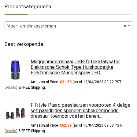
Productcategorieën
Voer- en drinksystemen
×
Best verkopende
Muggenmoordenaar USB-fotokatalysator
Elektrische Schok Type Huishoudelijke
Elektronische Muggenspray LED…
Amazon.nl Price:
€
21.50
(as of 10/04/2023 09:22 PST-
Details
)
&
FREE Shipping
.
F Fityle Paard peeslaarzen voorpoten 4-delige
set paardrijden springen schokdempende
dressuur toernooi voeten benen…
Amazon.nl Price:
€
62.99
(as of 10/04/2023 09:08 PST-
Details
)
&
FREE Shipping
.