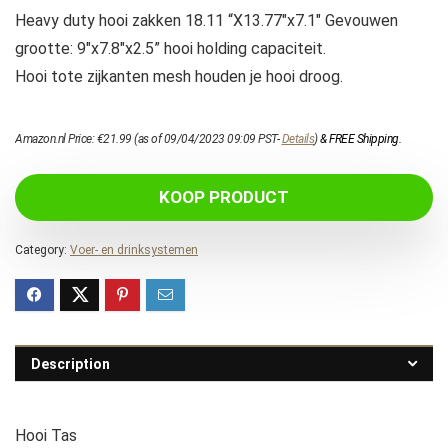
Heavy duty hooi zakken 18.11 “X13.77″x7.1″ Gevouwen
grootte: 9″x7.8″x2.5” hooi holding capaciteit.
Hooi tote zijkanten mesh houden je hooi droog.
Amazon.nl Price:
€
21.99
(as of 09/04/2023 09:09 PST-
Details
)
&
FREE Shipping
.
KOOP PRODUCT
Category:
Voer- en drinksystemen
Description
Hooi Tas