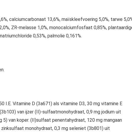
28,6%, calciumcarbonaat 13,6%, maïskleefvoering 5,0%, tarwe 5,0
i, 2,0%, ZR-melasse 1,0%, monocalciumfosfaat 0,85%, plantaardig
natriumchloride 0,53%, palmolie 0,161%.
en.
750 I.E. Vitamine D (3a671) als vitamine D3, 30 mg vitamine E
 (3b103) van ijzer (II)-sulfaatmonohydraat, 0,9 mg jodium uit
g 5) van koper. (II)sulfaat penentahydraat, 120 mg mangaan
 zinksulfaat monohydraat, 0,3 mg seleniet (3b801) uit