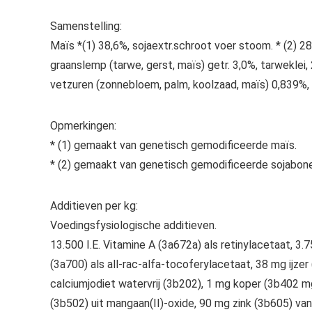
Samenstelling:
Maïs *(1) 38,6%, sojaextr.schroot voer stoom. * (2) 
graanslemp (tarwe, gerst, maïs) getr. 3,0%, tarwekle
vetzuren (zonnebloem, palm, koolzaad, maïs) 0,839%, 
Opmerkingen:
* (1) gemaakt van genetisch gemodificeerde maïs.
* (2) gemaakt van genetisch gemodificeerde sojabon
Additieven per kg:
Voedingsfysiologische additieven.
13.500 I.E. Vitamine A (3a672a) als retinylacetaat, 3.
(3a700) als all-rac-alfa-tocoferylacetaat, 38 mg ijzer
calciumjodiet watervrij (3b202), 1 mg koper (3b402 m
(3b502) uit mangaan(II)-oxide, 90 mg zink (3b605) van