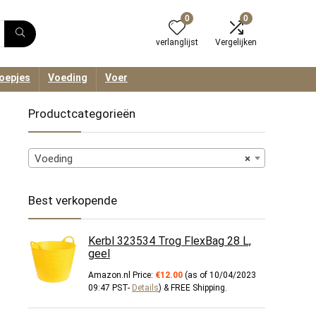
0
0
verlanglijst
Vergelijken
oepjes
Voeding
Voer
Productcategorieën
Voeding
×
Best verkopende
Kerbl 323534 Trog FlexBag 28 L,
geel
Amazon.nl Price:
€
12.00
(as of 10/04/2023
09:47 PST-
Details
)
&
FREE Shipping
.