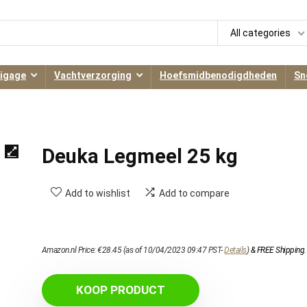
All categories
igage
Vachtverzorging
Hoefsmidbenodigdheden
Sn
Deuka Legmeel 25 kg
Add to wishlist
Add to compare
Amazon.nl Price:
€
28.45
(as of 10/04/2023 09:47 PST-
Details
)
&
FREE Shipping
.
KOOP PRODUCT