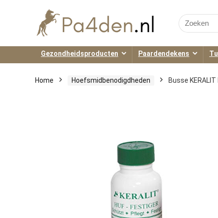
Search
for:
Gezondheidsproducten
Paardendekens
Tu
Home
Hoefsmidbenodigdheden
Busse KERALIT 