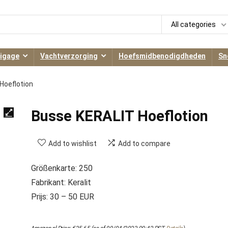
All categories
igage
Vachtverzorging
Hoefsmidbenodigdheden
Sn
Hoeflotion
Busse KERALIT Hoeflotion
Add to wishlist
Add to compare
Größenkarte: 250
Fabrikant: Keralit
Prijs: 30 – 50 EUR