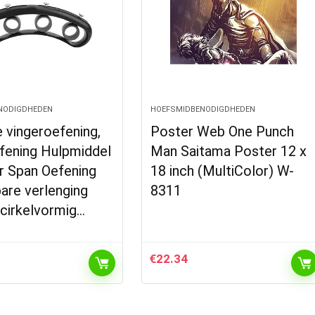
NODIGDHEDEN
HOEFSMIDBENODIGDHEDEN
 vingeroefening,
Poster Web One Punch
fening Hulpmiddel
Man Saitama Poster 12 x
r Span Oefening
18 inch (MultiColor) W-
are verlenging
8311
 cirkelvormig…
€
22.34