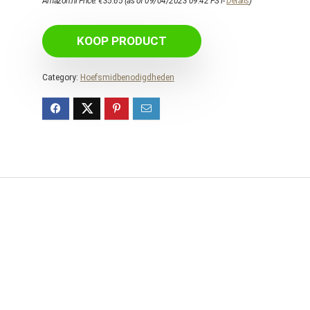
Amazon.nl Price:
€
35.65
(as of 09/04/2023 09:42 PST-
Details
)
KOOP PRODUCT
Category:
Hoefsmidbenodigdheden