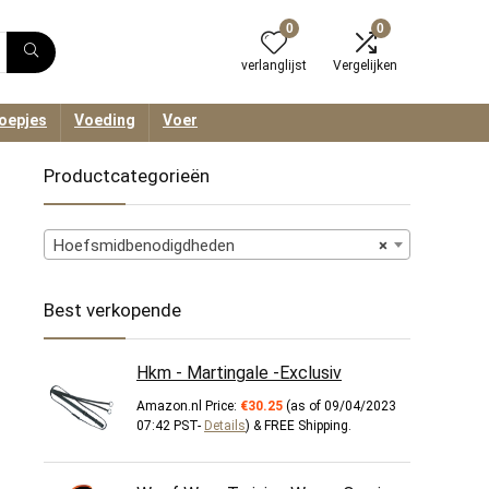
0
0
verlanglijst
Vergelijken
oepjes
Voeding
Voer
Productcategorieën
Hoefsmidbenodigdheden
×
Best verkopende
Hkm - Martingale -Exclusiv
Amazon.nl Price:
€
30.25
(as of 09/04/2023
07:42 PST-
Details
)
&
FREE Shipping
.