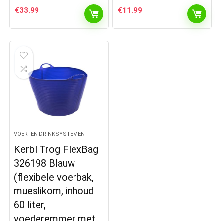
€
33.99
€
11.99
VOER- EN DRINKSYSTEMEN
Kerbl Trog FlexBag
326198 Blauw
(flexibele voerbak,
mueslikom, inhoud
60 liter,
voederemmer met