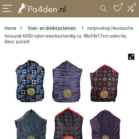
0
0
Home
Voer- en drinksystemen
netproshop Heutasche
hoouzak 600D nylon weerbestendig ca. 48x54x17cm selectie,
kleur: puzzel